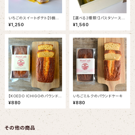
いちごのスイートポテト【5個入
【選べる2種類！】パスタソース＆
り】
ジャム お好みギフトセット
¥1,250
¥1,560
【KOEDO ICHIGOのパウンドケ
いちごミルクのパウンドケーキ
ーキ】リピーター続出♬芳醇な
¥880
¥880
いちご香る逸品！
その他の商品