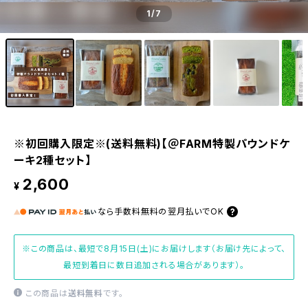
1
/7
※初回購入限定※(送料無料)【＠FARM特製パウンドケ
ーキ2種セット】
2,600
¥
なら
手数料無料の
翌月払いでOK
※この商品は、最短で8月15日(土)にお届けします（お届け先によって、
最短到着日に数日追加される場合があります）。
この商品は
送料無料
です。