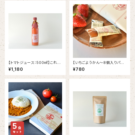
【トマトジュース：500㎖】これを
【いちごようかん～8個入りパッ
飲まなきゃトマトジュースは語れ
ク～】いちご×ようかん=新感覚
¥1,180
¥780
ない！原材料はトマトのみ！！本
和菓子！お土産にも最適です！
物の味をあなたに！