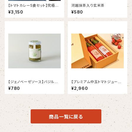
【トマトカレー5食セット】究極の
河越抹茶入り玄米茶
トマトカレーが出来ましたああ
¥3,150
¥580
あああ！！！！！
【ジェノベーゼソース】バジル香
【プレミアム中玉トマトジュース2
る至極の一品！
本セット】濃厚な中玉トマトのみ
¥780
¥2,960
を使用して作ったプレミアムジュ
ース
商品一覧に戻る