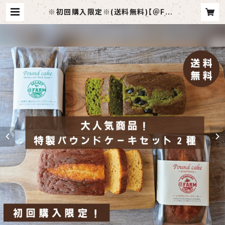
※初回購入限定※(送料無料)【＠FAR
M特製パウンドケーキ2種セット】 | ＠
FARM/アットファーム