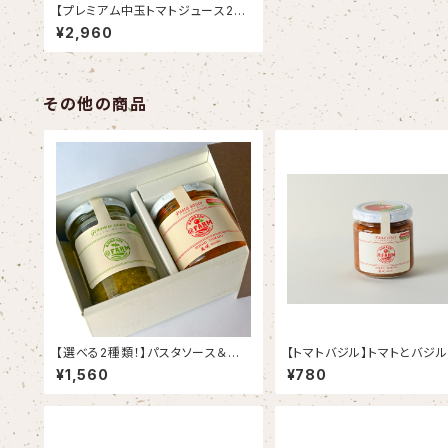
【プレミアム中玉トマトジュース2本
セット】濃厚な中玉トマトのみを使
¥2,960
用して作ったプレミアムジュース
その他の商品
【選べる2種類！】パスタソース＆ジ
【トマトバジル】トマトとバジ
ャム お好みギフトセット
ラボレーション！！
¥1,560
¥780