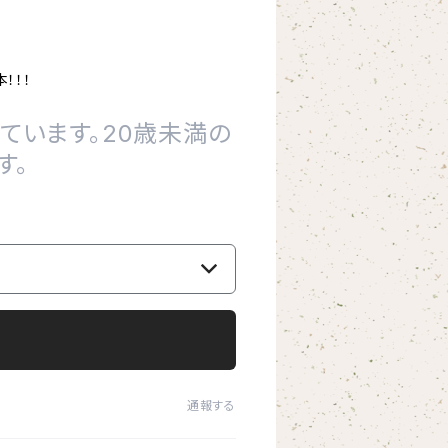
。
！！！
ています。20歳未満の
す。
通報する