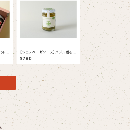
ット】
【ジェノベーゼソース】バジル香る至
の贅沢
極の一品！
¥780
ム